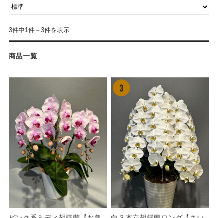
3件中1件～3件を表示
商品一覧
ピンク系ミディ胡蝶蘭【お急
白３本立胡蝶蘭ロング【さい