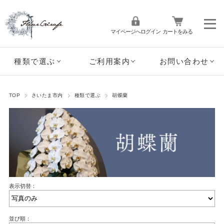
マイページへログイン
カートをみる
種類で選ぶ
ご利用案内
お問い合わせ
TOP
さいたま市内
種類で選ぶ
胡蝶蘭
表示切替：
並び順：