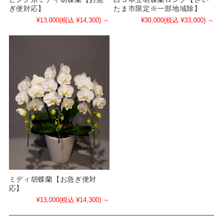
ぎ便対応】
たま市限定※一部地域除】
¥13,000
(税込 ¥14,300)
～
¥30,000
(税込 ¥33,000)
～
ミディ胡蝶蘭【お急ぎ便対
応】
¥13,000
(税込 ¥14,300)
～