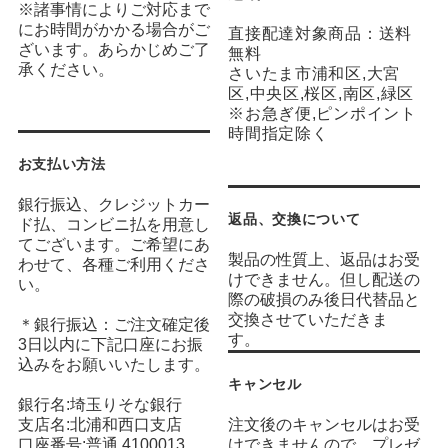
※諸事情によりご対応まで
にお時間がかかる場合がご
直接配達対象商品：送料
ざいます。あらかじめご了
無料
承ください。
さいたま市浦和区,大宮
区,中央区,桜区,南区,緑区
※お急ぎ便,ピンポイント
時間指定除く
お支払い方法
銀行振込、クレジットカー
返品、交換について
ド払、コンビニ払を用意し
てございます。ご希望にあ
製品の性質上、返品はお受
わせて、各種ご利用くださ
けできません。但し配送の
い。
際の破損のみ後日代替品と
交換させていただきま
＊銀行振込：ご注文確定後
す。
3日以内に下記口座にお振
込みをお願いいたします。
キャンセル
銀行名:埼玉りそな銀行
支店名:北浦和西口支店
注文後のキャンセルはお受
口座番号:普通 4100013
けできませんので、プレゼ