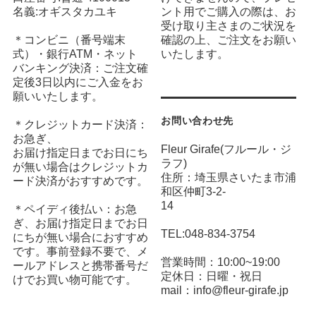
名義:オギスタカユキ
ント用でご購入の際は、お
受け取り主さまのご状況を
＊コンビニ（番号端末
確認の上、ご注文をお願い
式）・銀行ATM・ネット
いたします。
バンキング決済：ご注文確
定後3日以内にご入金をお
願いいたします。
お問い合わせ先
＊クレジットカード決済：
お急ぎ、
Fleur Girafe(フルール・ジ
お届け指定日までお日にち
ラフ)
が無い場合はクレジットカ
住所：埼玉県さいたま市浦
ード決済がおすすめです。
和区仲町3-2-
14
＊ペイディ後払い：お急
ぎ、お届け指定日までお日
TEL:048-834-3754
にちが無い場合におすすめ
です。事前登録不要で、メ
営業時間：10:00~19:00
ールアドレスと携帯番号だ
定休日：日曜・祝日
けでお買い物可能です。
mail：info@fleur-girafe.jp