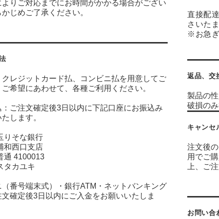
によりご対応までにお時間がかかる場合がござい
らかじめご了承ください。
直接配
さいたま
※お急ぎ
法
返品、交
、クレジットカード払、コンビニ払を用意してご
。ご希望にあわせて、各種ご利用ください。
製品の性
破損の
込：ご注文確定後3日以内に下記口座にお振込み
いたします。
キャンセ
玉りそな銀行
浦和西口支店
注文後の
通 4100013
用でご購
スタカユキ
上、ご注
ニ（番号端末式）・銀行ATM・ネットバンキング
注文確定後3日以内にご入金をお願いいたしま
お問い合