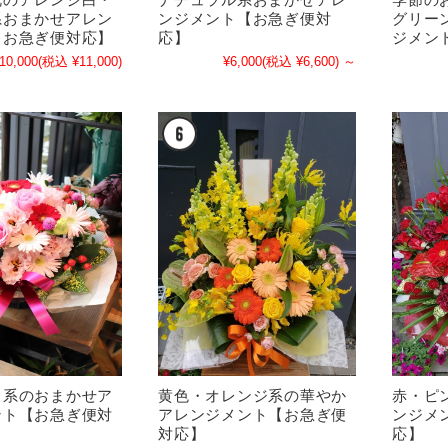
系おまかせアレン
ンジメント【お急ぎ便対
グリー
【お急ぎ便対応】
応】
ジメン
10,000
(税込 ¥11,000)
¥6,000
(税込 ¥6,600)
～
ク系のおまかせア
黄色・オレンジ系の華やか
赤・ピ
ント【お急ぎ便対
アレンジメント【お急ぎ便
ンジメ
対応】
応】