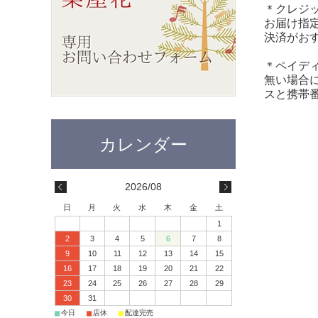
＊クレジ
お届け指
決済がお
＊ペイデ
無い場合
スと携帯
2026/08
日
月
火
水
木
金
土
1
2
3
4
5
6
7
8
9
10
11
12
13
14
15
16
17
18
19
20
21
22
23
24
25
26
27
28
29
30
31
■
■
■
今日
店休
配達完売