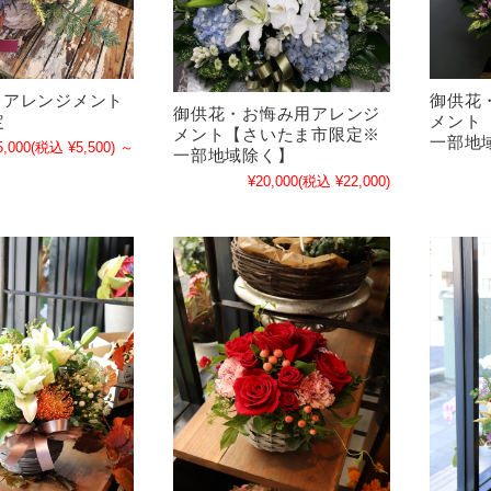
スアレンジメント
御供花
御供花・お悔み用アレンジ
定
メント
メント【さいたま市限定※
一部地
5,000
(税込 ¥5,500)
～
一部地域除く】
¥20,000
(税込 ¥22,000)