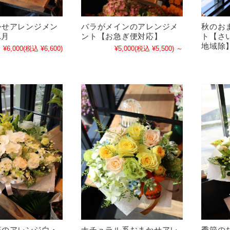
かせアレンジメン
バラがメインのアレンジメ
秋のお
1月
ント【お急ぎ便対応】
ト【さ
地域除】
¥6,000
(税込 ¥6,600)
¥5,000
(税込 ¥5,500)
～
花のアレンジ白・
ナチュラル系おまかせアレ
季節の