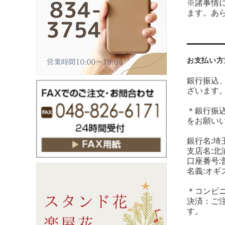
※諸事情
ます。あ
お支払い方
銀行振込
ざいます
＊銀行振
をお願い
銀行名:埼
支店名:北
口座番号:普
名義:オギ
＊コンビ
決済：ご
す。