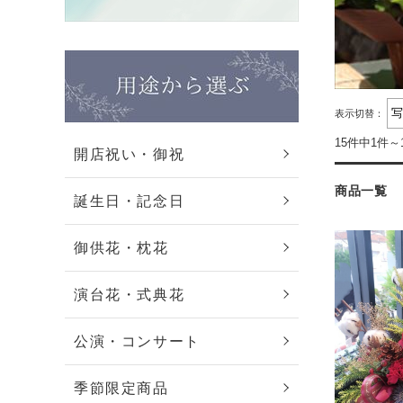
表示切替：
15件中1件～
開店祝い・御祝
商品一覧
誕生日・記念日
御供花・枕花
演台花・式典花
公演・コンサート
季節限定商品