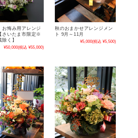
・お悔み用アレンジ
秋のおまかせアレンジメン
【さいたま市限定※
ト 9月～11月
域除く】
¥5,000
(税込 ¥5,500)
¥50,000
(税込 ¥55,000)