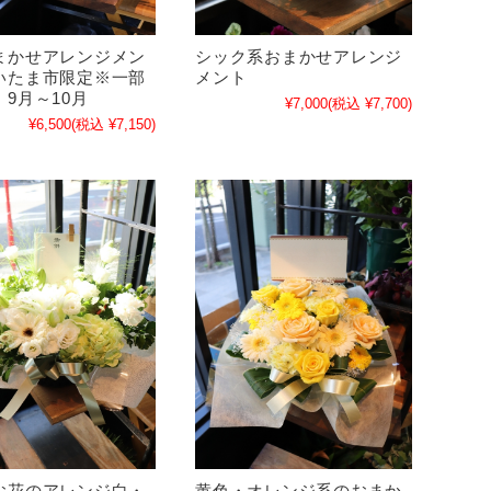
まかせアレンジメン
シック系おまかせアレンジ
いたま市限定※一部
メント
9月～10月
¥7,000
(税込 ¥7,700)
¥6,500
(税込 ¥7,150)
お花のアレンジ白・
黄色・オレンジ系のおまか