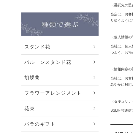
（委託先の監
当店は、お客
り扱うように
（個人情報の
スタンド花
当社は、個人
つよう、お預
バルーンスタンド花
（情報内容の
胡蝶蘭
当社は、お客
みやかに対応
フラワーアレンジメント
（セキュリテ
花束
SSL暗号通
バラのギフト