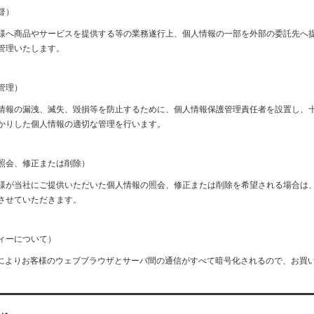
督）
様へ商品やサービスを提供する等の業務遂行上、個人情報の一部を外部の委託先へ
管理いたします。
管理）
情報の漏洩、滅失、毀損等を防止するために、個人情報保護管理責任者を設置し、
かりした個人情報の適切な管理を行います。
照会、修正または削除）
様が当社にご提供いただいた個人情報の照会、修正または削除を希望される場合は
させていただきます。
ィーについて）
信によりお客様のウェブブラウザとサーバ間の通信がすべて暗号化されるので、お買