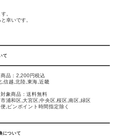
ます。
ると幸いです。
いて
象商品：2,200円税込
北,信越,北陸,東海,近畿
達対象商品：送料無料
市浦和区,大宮区,中央区,桜区,南区,緑区
便,ピンポイント時間指定除く
換について