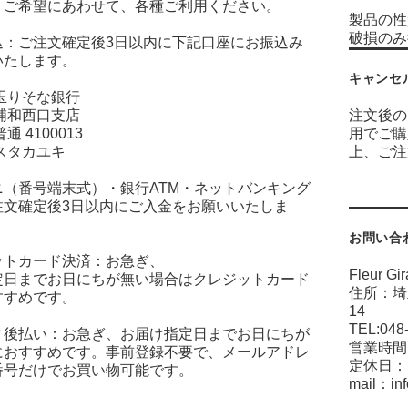
。ご希望にあわせて、各種ご利用ください。
製品の性
破損の
込：ご注文確定後3日以内に下記口座にお振込み
いたします。
キャンセ
玉りそな銀行
浦和西口支店
注文後の
通 4100013
用でご購
スタカユキ
上、ご注
ニ（番号端末式）・銀行ATM・ネットバンキング
注文確定後3日以内にご入金をお願いいたしま
お問い合
ットカード決済：お急ぎ、
Fleur 
定日までお日にちが無い場合はクレジットカード
住所：埼
すすめです。
TEL:
ィ後払い：お急ぎ、お届け指定日までお日にちが
営業時間：1
におすすめです。事前登録不要で、メールアドレ
定休日：
番号だけでお買い物可能です。
mail：inf