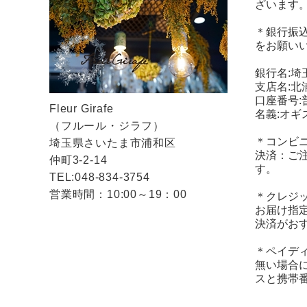
ざいます
＊銀行振
をお願い
銀行名:埼
支店名:北
口座番号:普
Fleur Girafe
名義:オギ
（フルール・ジラフ）
＊コンビ
埼玉県さいたま市浦和区
決済：ご
仲町3-2-14
す。
TEL:048-834-3754
営業時間：10:00～19：00
＊クレジ
お届け指
決済がお
＊ペイデ
無い場合
スと携帯