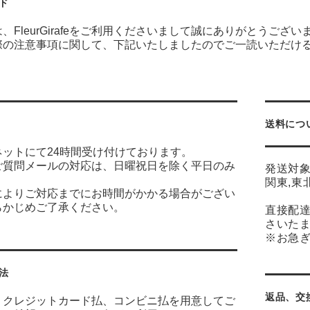
ド
、FleurGirafeをご利用くださいまして誠にありがとうござい
際の注意事項に関して、下記いたしましたのでご一読いただけ
送料につ
ネットにて24時間受け付けております。
ご質問メールの対応は、日曜祝日を除く平日のみ
発送対
す。
関東,東
によりご対応までにお時間がかかる場合がござい
らかじめご了承ください。
直接配
さいたま
※お急ぎ
法
返品、交
、クレジットカード払、コンビニ払を用意してご