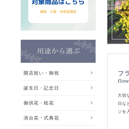
フ
開店祝い・御祝
flo
誕生日・記念日
大切
御供花・枕花
日な
ジを
演台花・式典花