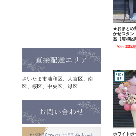
★おまとめ
かせスタン
基【浦和区
¥35,000
(税
さいたま市浦和区、大宮区、南
区、桜区、中央区、緑区
ホワイトポ