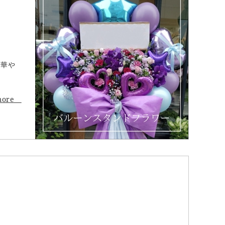
り華や
more