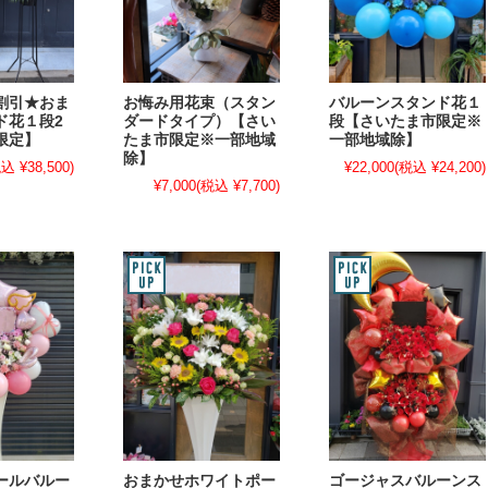
割引★おま
お悔み用花束（スタン
バルーンスタンド花１
ド花１段2
ダードタイプ）【さい
段【さいたま市限定※
限定】
たま市限定※一部地域
一部地域除】
除】
込 ¥38,500)
¥22,000
(税込 ¥24,200)
¥7,000
(税込 ¥7,700)
ールバルー
おまかせホワイトポー
ゴージャスバルーンス