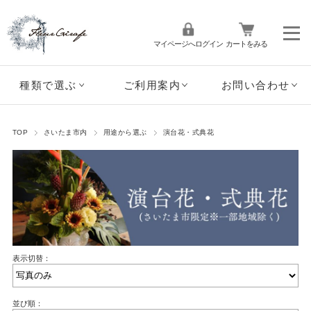
マイページへログイン
カートをみる
種類で選ぶ
ご利用案内
お問い合わせ
TOP
さいたま市内
用途から選ぶ
演台花・式典花
表示切替：
並び順：