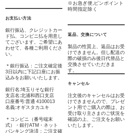
※お急ぎ便,ピンポイント
時間指定除く
お支払い方法
銀行振込、クレジットカー
返品、交換について
ド払、コンビニ払を用意し
てございます。ご希望にあ
製品の性質上、返品はお受
わせて、各種ご利用くださ
けできません。但し配送の
い。
際の破損のみ後日代替品と
交換させていただきま
＊銀行振込：ご注文確定後
す。
3日以内に下記口座にお振
込みをお願いいたします。
キャンセル
銀行名:埼玉りそな銀行
支店名:北浦和西口支店
注文後のキャンセルはお受
口座番号:普通 4100013
けできませんので、プレゼ
名義:オギスタカユキ
ント用でご購入の際は、お
受け取り主さまのご状況を
＊コンビニ（番号端末
確認の上、ご注文をお願い
式）・銀行ATM・ネット
いたします。
バンキング決済：ご注文確