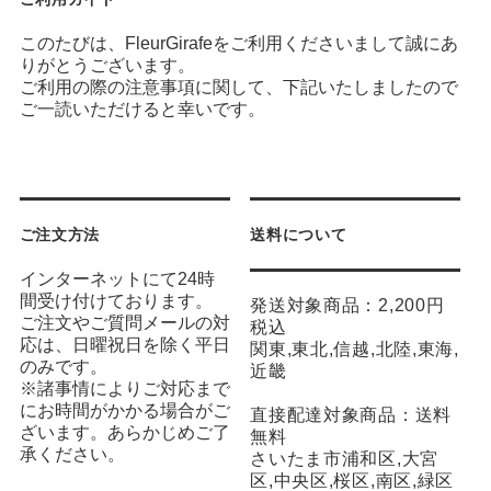
このたびは、FleurGirafeをご利用くださいまして誠にあ
りがとうございます。
ご利用の際の注意事項に関して、下記いたしましたので
ご一読いただけると幸いです。
ご注文方法
送料について
インターネットにて24時
間受け付けております。
発送対象商品：2,200円
ご注文やご質問メールの対
税込
応は、日曜祝日を除く平日
関東,東北,信越,北陸,東海,
のみです。
近畿
※諸事情によりご対応まで
にお時間がかかる場合がご
直接配達対象商品：送料
ざいます。あらかじめご了
無料
承ください。
さいたま市浦和区,大宮
区,中央区,桜区,南区,緑区