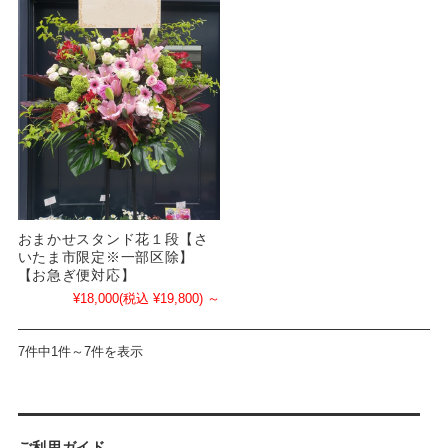
おまかせスタンド花１段【さ
いたま市限定※一部区除】
【お急ぎ便対応】
¥18,000
(税込 ¥19,800)
～
7件中1件～7件を表示
ご利用ガイド