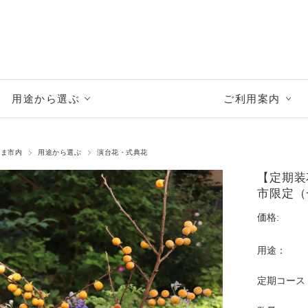
用途から選ぶ
ご利用案内
たま市内
用途から選ぶ
演台花・式典花
【定期装
市限定（
価格:
用途：
定期コース