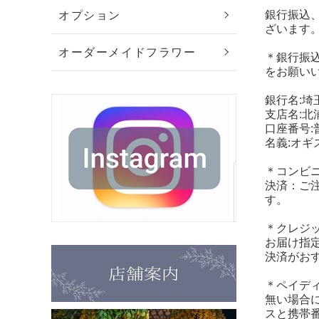
銀行振込
オプション
ざいます
オーダーメイドフラワー
＊銀行振
をお願い
銀行名:埼
支店名:北
口座番号:普
名義:オギ
＊コンビ
決済：ご
す。
＊クレジ
お届け指
決済がお
＊ペイデ
無い場合
スと携帯