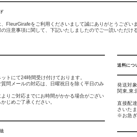
ド
、FleurGirafeをご利用くださいまして誠にありがとうござい
際の注意事項に関して、下記いたしましたのでご一読いただけ
送料につ
ネットにて24時間受け付けております。
ご質問メールの対応は、日曜祝日を除く平日のみ
発送対
す。
関東,東
によりご対応までにお時間がかかる場合がござい
らかじめご了承ください。
直接配
さいたま
※お急ぎ
法