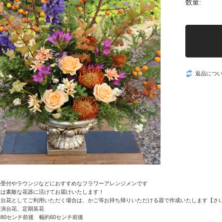
数量:
返品につ
の受付やラウンジなどにおすすめなフラワーアレンジメンです
合は素敵な花器に活けてお届けいたします！
演台花としてご利用いただく場合は、かご等お持ち帰りいただける器で作成いたします
【さ
、演台花、定期装花
80センチ前後 幅約60センチ前後