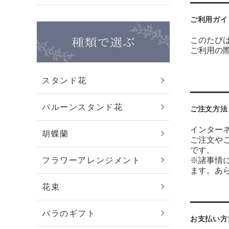
ご利用ガイ
このたびは
ご利用の
スタンド花
バルーンスタンド花
ご注文方法
インター
胡蝶蘭
ご注文や
で
フラワーアレンジメント
※諸事情
ます。あ
花束
バラのギフト
お支払い方