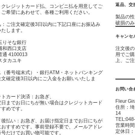
返品、交
、クレジットカード払、コンビニ払を用意してご
。ご希望にあわせて、各種ご利用ください。
製品の性
破損の
込：ご注文確定後3日以内に下記口座にお振込み
いたします。
キャンセ
玉りそな銀行
浦和西口支店
注文後の
通 4100013
用でご購
スタカユキ
上、ご注
ニ（番号端末式）・銀行ATM・ネットバンキング
注文確定後3日以内にご入金をお願いいたしま
お問い合
ットカード決済：お急ぎ、
Fleur 
定日までお日にちが無い場合はクレジットカード
住所：埼
すすめです。
TEL:
ィ後払い：お急ぎ、お届け指定日までお日にちが
営業時間：1
におすすめです。事前登録不要で、メールアドレ
定休日：
番号だけでお買い物可能です。