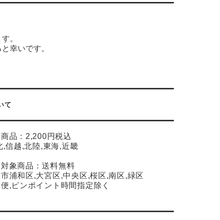
ます。
ると幸いです。
いて
象商品：2,200円税込
北,信越,北陸,東海,近畿
達対象商品：送料無料
市浦和区,大宮区,中央区,桜区,南区,緑区
便,ピンポイント時間指定除く