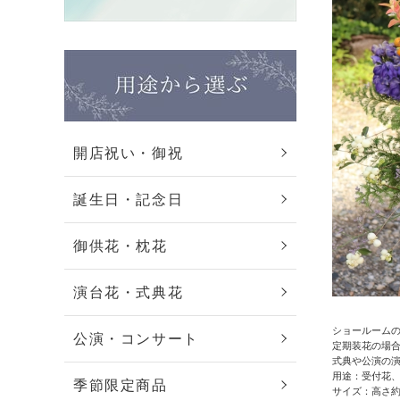
開店祝い・御祝
誕生日・記念日
御供花・枕花
演台花・式典花
ショールーム
公演・コンサート
定期装花の場
式典や公演の
用途：受付花
季節限定商品
サイズ：高さ約