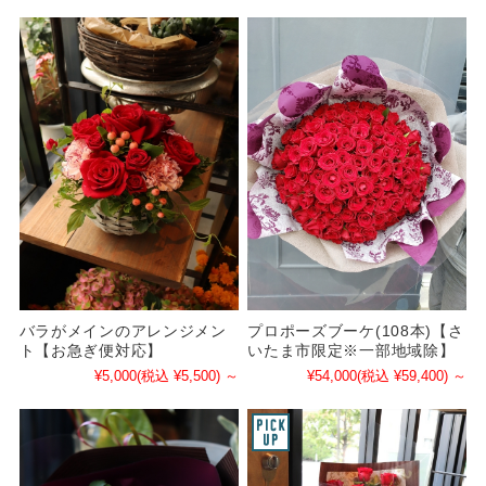
バラがメインのアレンジメン
プロポーズブーケ(108本)【さ
ト【お急ぎ便対応】
いたま市限定※一部地域除】
¥5,000
(税込 ¥5,500)
～
¥54,000
(税込 ¥59,400)
～