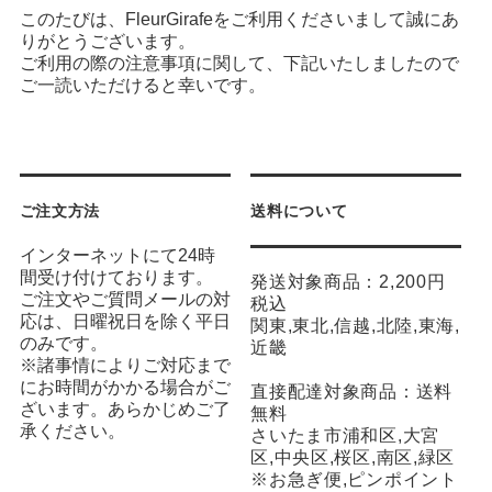
このたびは、FleurGirafeをご利用くださいまして誠にあ
りがとうございます。
ご利用の際の注意事項に関して、下記いたしましたので
ご一読いただけると幸いです。
ご注文方法
送料について
インターネットにて24時
間受け付けております。
発送対象商品：2,200円
ご注文やご質問メールの対
税込
応は、日曜祝日を除く平日
関東,東北,信越,北陸,東海,
のみです。
近畿
※諸事情によりご対応まで
にお時間がかかる場合がご
直接配達対象商品：送料
ざいます。あらかじめご了
無料
承ください。
さいたま市浦和区,大宮
区,中央区,桜区,南区,緑区
※お急ぎ便,ピンポイント