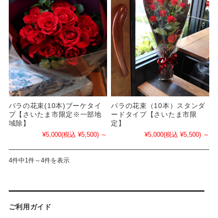
バラの花束(10本)ブーケタイ
バラの花束（10本）スタンダ
プ【さいたま市限定※一部地
ードタイプ【さいたま市限
域除】
定】
¥5,000
(税込 ¥5,500)
～
¥5,000
(税込 ¥5,500)
～
4件中1件～4件を表示
ご利用ガイド