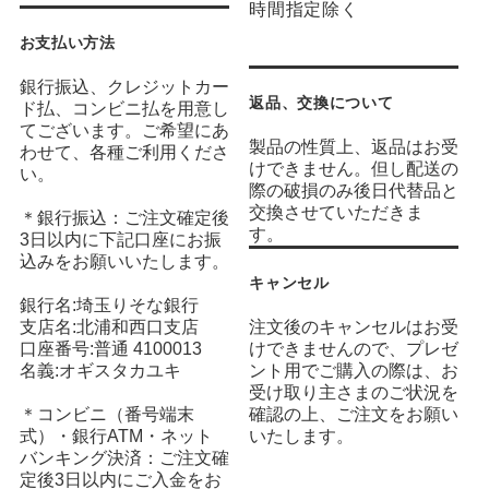
時間指定除く
お支払い方法
銀行振込、クレジットカー
返品、交換について
ド払、コンビニ払を用意し
てございます。ご希望にあ
製品の性質上、返品はお受
わせて、各種ご利用くださ
けできません。但し配送の
い。
際の破損のみ後日代替品と
交換させていただきま
＊銀行振込：ご注文確定後
す。
3日以内に下記口座にお振
込みをお願いいたします。
キャンセル
銀行名:埼玉りそな銀行
支店名:北浦和西口支店
注文後のキャンセルはお受
口座番号:普通 4100013
けできませんので、プレゼ
名義:オギスタカユキ
ント用でご購入の際は、お
受け取り主さまのご状況を
＊コンビニ（番号端末
確認の上、ご注文をお願い
式）・銀行ATM・ネット
いたします。
バンキング決済：ご注文確
定後3日以内にご入金をお