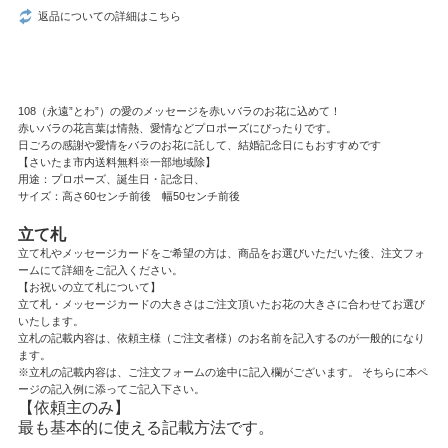
返品についての詳細はこちら
108（永遠”とわ”）の愛のメッセージを赤いバラのお花に込めて！
赤いバラの花言葉は情熱、愛情などプロポーズにぴったりです。
日ごろの感謝や愛情をバラのお花に託して、結婚記念日にもおすすめです
【さいたま市内送料無料※一部地域除】
用途：プロポーズ、誕生日・記念日、
サイズ：高さ60センチ前後 幅50センチ前後
立て札
立て札やメッセージカードをご希望の方は、商品をお選びいただいた後、注文フォ
ームにて詳細をご記入ください。
【お祝いの立て札について】
立て札・メッセージカードの大きさはご注文頂いたお花の大きさに合わせてお選び
いたします。
立札の記載内容は、依頼主様（ご注文者様）のお名前を記入するのが一般的になり
ます。
※立札の記載内容は、ご注文フォームの途中に記入欄がございます。 そちらに本ペ
ージの記入例に添ってご記入下さい。
【依頼主のみ】
最も基本的に使える記載方法です。