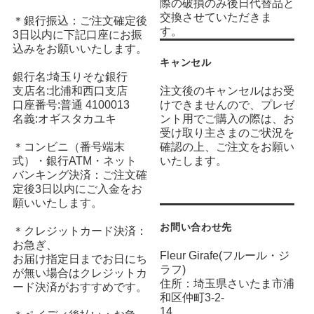
際の破損のみ後日代替品と
交換させていただきま
＊銀行振込：ご注文確定後
す。
3日以内に下記口座にお振
込みをお願いいたします。
キャンセル
銀行名:埼玉りそな銀行
支店名:北浦和西口支店
注文後のキャンセルはお受
口座番号:普通 4100013
けできませんので、プレゼ
名義:オギスタカユキ
ント用でご購入の際は、お
受け取り主さまのご状況を
＊コンビニ（番号端末
確認の上、ご注文をお願い
式）・銀行ATM・ネット
いたします。
バンキング決済：ご注文確
定後3日以内にご入金をお
願いいたします。
お問い合わせ先
＊クレジットカード決済：
お急ぎ、
Fleur Girafe(フルール・ジ
お届け指定日までお日にち
ラフ)
が無い場合はクレジットカ
住所：埼玉県さいたま市浦
ード決済がおすすめです。
和区仲町3-2-
14