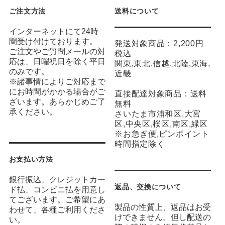
ご注文方法
送料について
インターネットにて24時
間受け付けております。
発送対象商品：2,200円
ご注文やご質問メールの対
税込
応は、日曜祝日を除く平日
関東,東北,信越,北陸,東海,
のみです。
近畿
※諸事情によりご対応まで
にお時間がかかる場合がご
直接配達対象商品：送料
ざいます。あらかじめご了
無料
承ください。
さいたま市浦和区,大宮
区,中央区,桜区,南区,緑区
※お急ぎ便,ピンポイント
時間指定除く
お支払い方法
銀行振込、クレジットカー
返品、交換について
ド払、コンビニ払を用意し
てございます。ご希望にあ
製品の性質上、返品はお受
わせて、各種ご利用くださ
けできません。但し配送の
い。