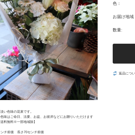
色：
お届け地域
数量:
返品につ
等淡い色味の花束です。
お色味はご命日、法要、お盆、お彼岸などにお贈りいただけます
内送料無料※一部地域除】
センチ前後 長さ70センチ前後