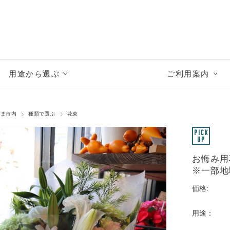
用途から選ぶ
ご利用案内
たま市内
種類で選ぶ
花束
お悔み用
※一部地
価格:
用途：