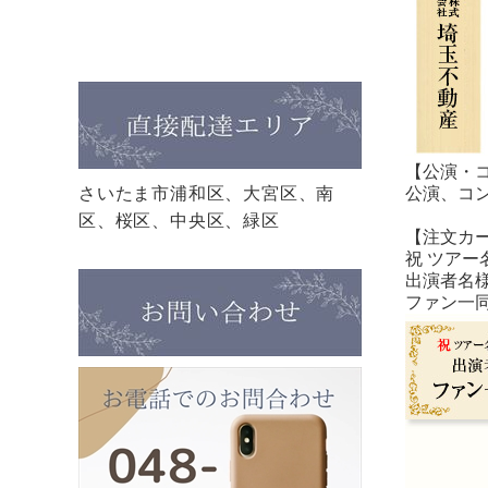
【公演・
さいたま市浦和区、大宮区、南
公演、コ
区、桜区、中央区、緑区
【注文カ
祝 ツアー名
出演者名
ファン一