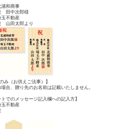
北浦和商事
役 田中次郎様
埼玉不動産
役 山田太郎より
主のみ（お供えご法事）】
の場合、贈り先のお名前は記載いたしません。
ートでのメッセージ記入欄への記入方】
埼玉不動産
役