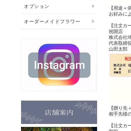
オプション
【用途＋
お好みに
オーダーメイドフラワー
【注文カ
祝開店
株式会社
代表取締
山田太郎
【贈り先
相手先様
【注文カ