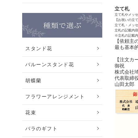
立て札
立て札やメッ
【お祝いの立
立て札・メッ
立札の記載内
※立札の記載内
【依頼主
最も基本
スタンド花
【注文カ
バルーンスタンド花
御祝
株式会社
代表取締
胡蝶蘭
山田太郎
フラワーアレンジメント
花束
バラのギフト