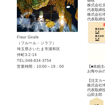
御祝
株式会社
代表取締
株式会社
代表取締
Fleur Girafe
（フルール・ジラフ）
埼玉県さいたま市浦和区
仲町3-2-14
TEL:048-834-3754
営業時間：10:00～19：00
【■依頼
お悔やみ
【注文カ
株式会社
代表取締
山田太郎