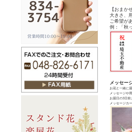
【おまか
大きさ、
ご希望が
例：「秋
メッセー
お花と一緒に
メッセージや用
お届日の3日前
メッセージカ