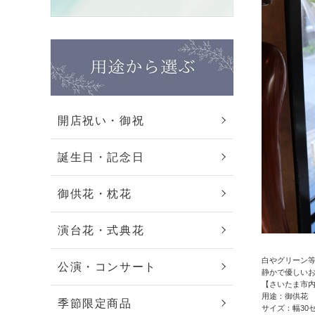
開店祝い・御祝
誕生日・記念日
御供花・枕花
演台花・式典花
白やグリーン
公演・コンサート
静かで優しい
【さいたま市
用途：御供花
季節限定商品
サイズ：幅30