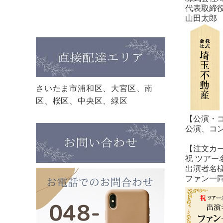
代表取締
山田太郎
さいたま市浦和区、大宮区、南
区、桜区、中央区、緑区
【公演・
公演、コ
【注文カ
祝 ツアー名
出演者名
ファン一