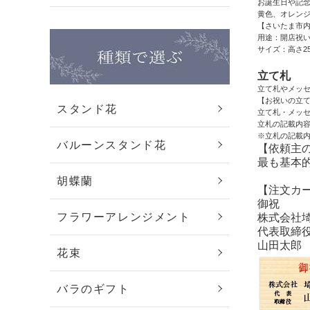
お誕生日や記
黄色、オレン
【さいたま市
用途：開店祝い
サイズ：高さ2
立て札
立て札やメッ
【お祝いの立
スタンド花
立て札・メッ
立札の記載内
※立札の記載内
バルーンスタンド花
【依頼主
最も基本
胡蝶蘭
【注文カ
御祝
フラワーアレンジメント
株式会社
代表取締
山田太郎
花束
バラのギフト