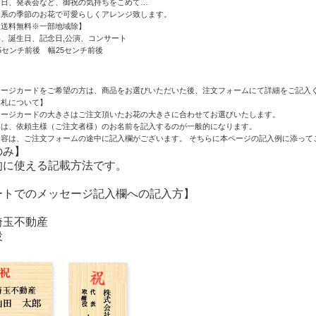
念日、発表会など、御祝の気持ちをこめて…
ジ系の季節のお花で可愛らしくアレンジ致します。
内送料無料※一部地域除】
、誕生日、記念日,公演、コンサート
5センチ前後 幅25センチ前後
セージカードをご希望の方は、商品をお選びいただいた後、注文フォームにて詳細をご記入
て札について】
セージカードの大きさはご注文頂いたお花の大きさに合わせてお選びいたします。
容は、依頼主様（ご注文者様）のお名前を記入するのが一般的になります。
容は、ご注文フォームの途中に記入欄がございます。 そちらに本ページの記入例に添って
のみ】
的に使える記載方法です。
ートでのメッセージ記入欄への記入方】
埼玉不動産
役