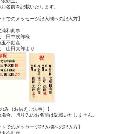
＋依頼主】
のお名前を記載いたします。
ートでのメッセージ記入欄への記入方】
北浦和商事
役 田中次郎様
埼玉不動産
役 山田太郎より
主のみ（お供えご法事）】
の場合、贈り先のお名前は記載いたしません。
ートでのメッセージ記入欄への記入方】
埼玉不動産