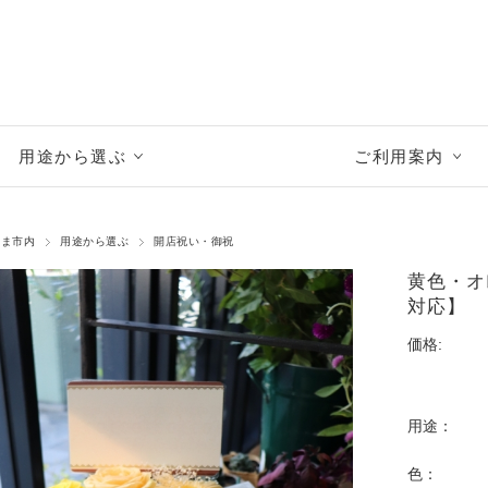
用途から選ぶ
ご利用案内
たま市内
用途から選ぶ
開店祝い・御祝
黄色・オ
対応】
価格:
用途：
色：