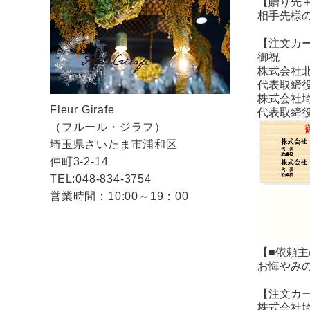
【贈り先
相手先様
【注文カ
御祝
株式会社
代表取締
株式会社
Fleur Girafe
代表取締
（フルール・ジラフ）
埼玉県さいたま市浦和区
仲町3-2-14
TEL:048-834-3754
営業時間：10:00～19：00
【■依頼
お悔やみ
【注文カ
株式会社