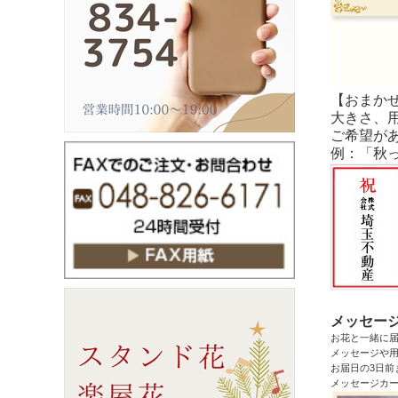
【おまか
大きさ、
ご希望が
例：「秋
メッセー
お花と一緒に
メッセージや用
お届日の3日前
メッセージカ